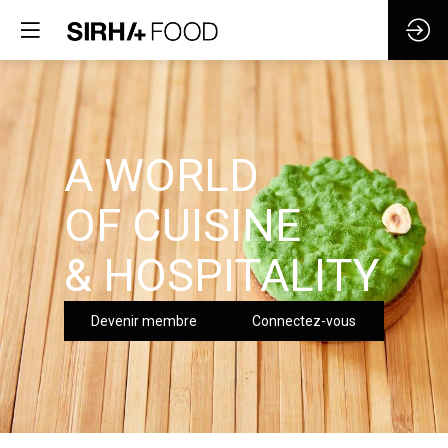
A WORLD
OF CUISINE
& HOSPITALITY
Devenir membre
Connectez-vous