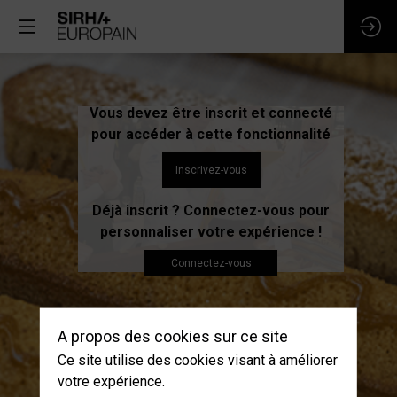
Vous devez être inscrit et connecté
COUPE
pour accéder à cette fonctionnalité
DU
Inscrivez-vous
MONDE
Déjà inscrit ? Connectez-vous pour
personnaliser votre expérience !​
DE
Connectez-vous
LA
BOULANGERIE
A propos des cookies sur ce site
Ce site utilise des cookies visant à améliorer
votre expérience.
21