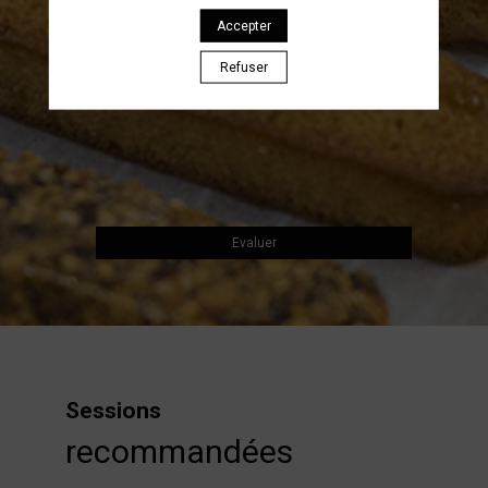
janv.
Accepter
2024
—
Refuser
13:00
-
14:00
Thème 2
Evaluer
Sessions
recommandées