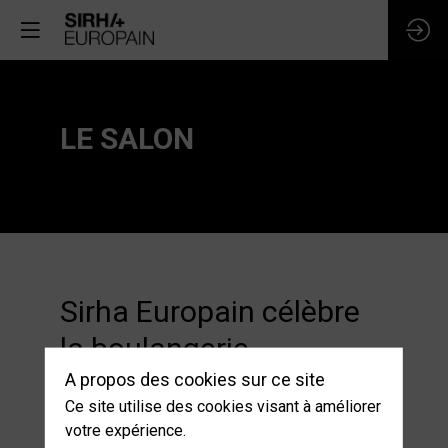
LE SALON
Sirha Europain célèbre
la boulangerie-
pâtisserie à la française
A propos des cookies sur ce site
Ce site utilise des cookies visant à améliorer
votre expérience.
Le monde du pain se divise en deux camps :