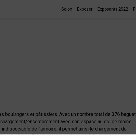
Salon
Exposer
Exposants 2022
P
s boulangers et pâtissiers. Avec un nombre total de 376 baguet
atio chargement/encombrement avec son espace au sol de moins
 indissociable de l’armoire, il permet ainsi le chargement de