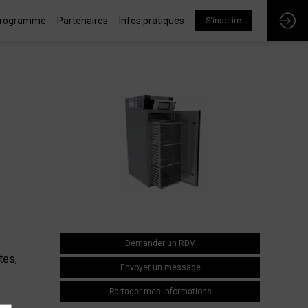
rogramme
Partenaires
Infos pratiques
S'inscrire
Demander un RDV
tes,
Envoyer un message
Partager mes informations